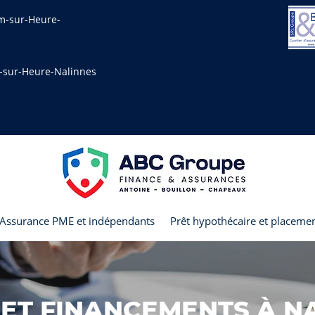
am-sur-Heure-
m-sur-Heure-Nalinnes
Assurance PME et indépendants
Prêt hypothécaire et placeme
ET FINANCEMENTS À N