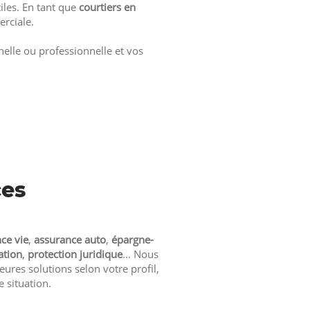
iles. En tant que
courtiers en
rciale.
nelle ou professionnelle et vos
ces
ce vie
,
assurance auto
,
épargne-
ation
,
protection juridique
... Nous
ures solutions selon votre profil,
e situation.