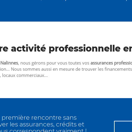
e activité professionnelle e
à
Nalinnes
, nous gérons pour vous toutes vos
assurances professi
tion... Nous sommes aussi en mesure de trouver les financements 
s, locaux commerciaux...
e première rencontre sans
r les assurances, crédits et
ous correspondent vraiment !