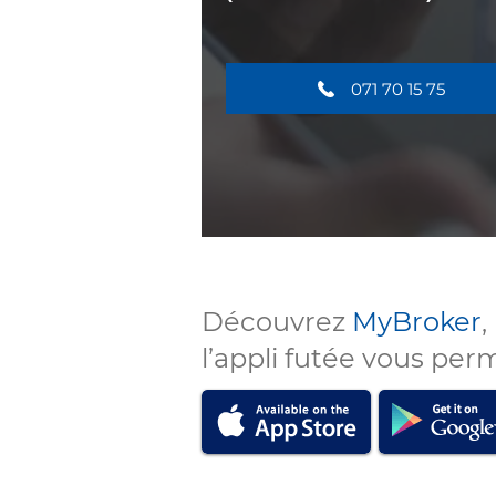
071 70 15 75
Découvrez
MyBroker
,
l’appli futée vous per