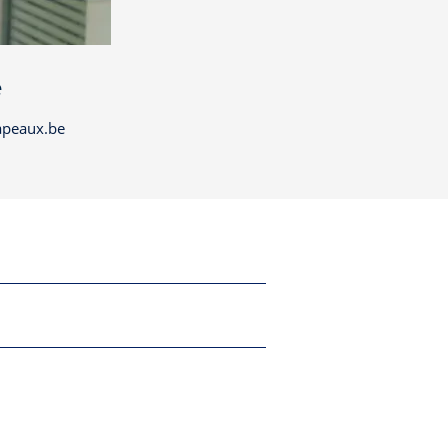
e
apeaux.be